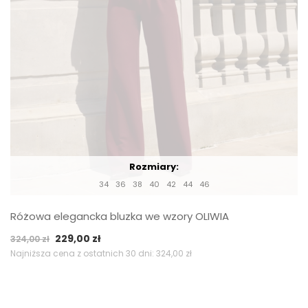
Rozmiary:
34
36
38
40
42
44
46
Różowa elegancka bluzka we wzory OLIWIA
Pierwotna
Aktualna
229,00
zł
324,00
zł
cena
cena
Najniższa cena z ostatnich 30 dni:
324,00
zł
wynosiła:
wynosi:
324,00 zł.
229,00 zł.