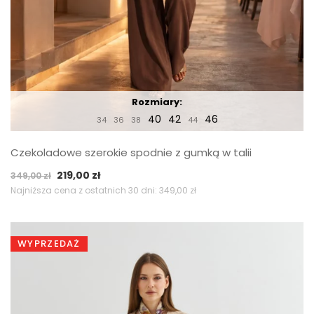
Rozmiary:
40
42
46
34
36
38
44
Czekoladowe szerokie spodnie z gumką w talii
Pierwotna
Aktualna
219,00
zł
349,00
zł
cena
cena
Najniższa cena z ostatnich 30 dni:
349,00
zł
wynosiła:
wynosi:
349,00 zł.
219,00 zł.
WYPRZEDAŻ