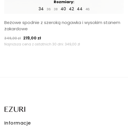
Rozmiary:
34
40
42
44
36
38
46
Beżowe spodnie z szeroką nogawka i wysokim stanem
żakardowe
Pierwotna
Aktualna
219,00
zł
349,00
zł
cena
cena
Najniższa cena z ostatnich 30 dni:
349,00
zł
wynosiła:
wynosi:
349,00 zł.
219,00 zł.
Informacje