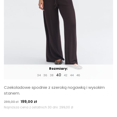
Rozmiary:
40
34
36
38
42
44
46
Czekoladowe spodnie z szeroką nogawką i wysokim
stanem.
Pierwotna
Aktualna
199,00
zł
299,00
zł
cena
cena
Najniższa cena z ostatnich 30 dni:
299,00
zł
wynosiła:
wynosi: