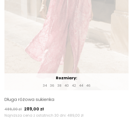
Rozmiary:
34
36
38
40
42
44
46
Długa różowa sukienka
Pierwotna
Aktualna
289,00
zł
489,00
zł
cena
cena
Najniższa cena z ostatnich 30 dni:
489,00
zł
wynosiła:
wynosi:
489,00 zł.
289,00 zł.