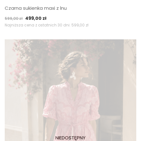
Czarna sukienka maxi z lnu
Pierwotna
Aktualna
499,00
zł
599,00
zł
cena
cena
Najniższa cena z ostatnich 30 dni:
599,00
zł
wynosiła:
wynosi:
599,00 zł.
499,00 zł.