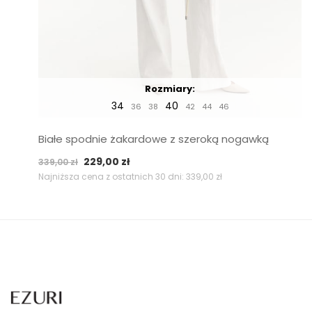
Rozmiary:
34
40
36
38
42
44
46
Białe spodnie żakardowe z szeroką nogawką
Pierwotna
Aktualna
229,00
zł
339,00
zł
cena
cena
Najniższa cena z ostatnich 30 dni:
339,00
zł
wynosiła:
wynosi:
339,00 zł.
229,00 zł.