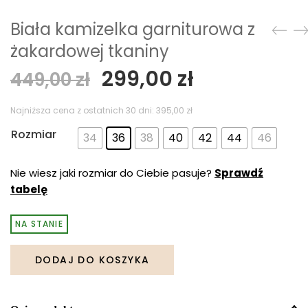
Biała kamizelka garniturowa z
żakardowej tkaniny
Pierwotna
Aktualna
299,00
zł
449,00
zł
cena
cena
wynosiła:
wynosi:
Najniższa cena z ostatnich 30 dni:
395,00
zł
449,00 zł.
299,00 zł.
Rozmiar
34
36
38
40
42
44
46
Nie wiesz jaki rozmiar do Ciebie pasuje?
Sprawdź
tabelę
NA STANIE
DODAJ DO KOSZYKA