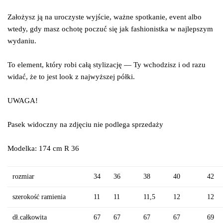
Założysz ją na uroczyste wyjście, ważne spotkanie, event albo
wtedy, gdy masz ochotę poczuć się jak fashionistka w najlepszym
wydaniu.
To element, który robi całą stylizację — Ty wchodzisz i od razu
widać, że to jest look z najwyższej półki.
UWAGA!
Pasek
widoczny
na
zdjęciu
nie
podlega
sprzedaży
Modelka: 174 cm R 36
rozmiar
34
36
38
40
42
szerokość ramienia
11
11
11,5
12
12
dł.całkowita
67
67
67
67
69