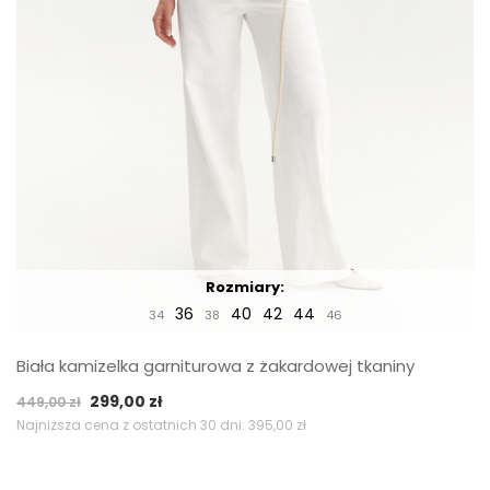
Rozmiary:
36
40
42
44
34
38
46
Biała kamizelka garniturowa z żakardowej tkaniny
Pierwotna
Aktualna
299,00
zł
449,00
zł
cena
cena
Najniższa cena z ostatnich 30 dni:
395,00
zł
wynosiła:
wynosi:
449,00 zł.
299,00 zł.