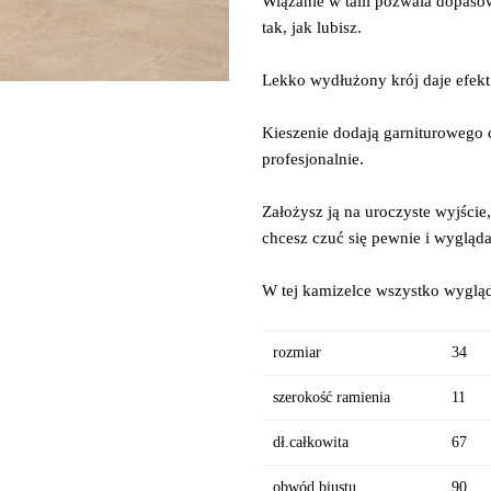
Wiązanie w talii pozwala dopasow
tak, jak lubisz.
Lekko wydłużony krój daje efekt
Kieszenie dodają garniturowego c
profesjonalnie.
Założysz ją na uroczyste wyjście
chcesz czuć się pewnie i wygląd
W tej kamizelce wszystko wygląd
rozmiar
34
szerokość ramienia
11
dł.całkowita
67
obwód biustu
90