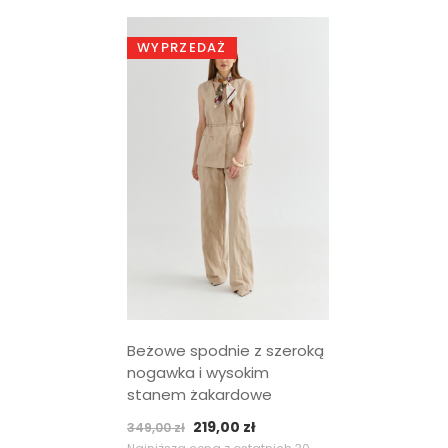
WYPRZEDAŻ
Beżowe spodnie z szeroką
nogawka i wysokim
stanem żakardowe
Pierwotna
Aktualna
219,00
zł
349,00
zł