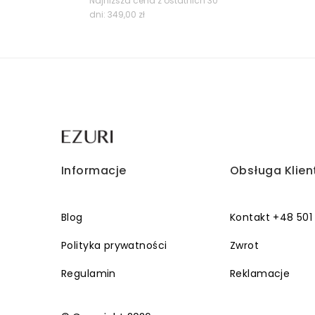
cena
cena
Najniższa cena z ostatnich 30
dni:
349,00
zł
wynosiła:
wynosi:
349,00 zł.
219,00 zł.
Informacje
Obsługa Klien
Blog
Kontakt +48 501
Polityka prywatności
Zwrot
Regulamin
Reklamacje