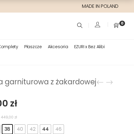
MADE IN POLAND
0
Komplety
Płaszcze
Akcesoria
EZURI x Bez Alibi
 garniturowa z żakardowej
wotna
Aktualna
00
zł
cena
siła:
wynosi:
:
449,00
zł
0 zł.
299,00 zł.
38
40
42
44
46