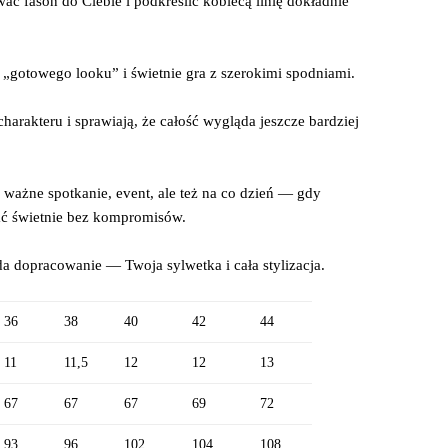
ać fason do Ciebie i podkreślić kobiecą linię dokładnie
 „gotowego looku” i świetnie gra z szerokimi spodniami.
harakteru i sprawiają, że całość wygląda jeszcze bardziej
, ważne spotkanie, event, ale też na co dzień — gdy
ać świetnie bez kompromisów.
a dopracowanie — Twoja sylwetka i cała stylizacja.
36
38
40
42
44
11
11,5
12
12
13
67
67
67
69
72
93
96
102
104
108