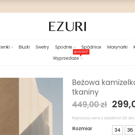
ienki
Bluzki
Swetry
Spodnie
Spódnice
Marynarki
sprawdź!
Wyprzedaże
Beżowa kamizelka
tkaniny
Pier
299,
449,00
zł
cena
wyno
Najniższa cena z ostatnich 30 dni
449,0
Rozmiar
34
36