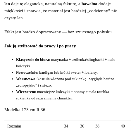
len
daje tę elegancką, naturalną fakturę, a
bawełna
dodaje
miękkości i sprawia, że materiał jest bardziej „codzienny” niż
czysty len.
Efekt jest bardzo dopracowany — bez sztucznego połysku.
Jak ją stylizować do pracy i po pracy
Klasycznie do biura:
marynarka + czółenka/slingbacki + małe
kolczyki.
Nowocześnie:
kardigan lub krótki sweter + loafersy.
Warstwowo:
koszula włożona pod sukienkę-
wygląda bardzo
„europejsko” i świeżo.
Wieczorem:
mocniejsze kolczyki + obcasy + mała torebka —
sukienka od razu zmienia charakter.
Modelka 173 cm R 36
Rozmiar
34
36
38
40