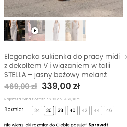
Elegancka sukienka do pracy midi
z dekoltem V i wiązaniem w talii
STELLA – jasny beżowy melanż
Pierwotna
Aktualna
339,00
zł
469,00
zł
cena
cena
wynosiła:
wynosi:
Najniższa cena z ostatnich 30 dni:
469,00
zł
469,00 zł.
339,00 zł.
Rozmiar
34
36
38
40
42
44
46
Nie wiesz jaki rozmiar do Ciebie pasuje?
Sprawdź