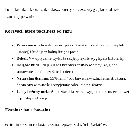
To sukienka, którą zakładasz, kiedy chcesz wyglądać dobrze i
czuć się pewnie.
Korzyści, które poczujesz od razu
Wiązanie w talii
– dopasowujesz sukienkę do siebie (mocniej lub
luźniej) i budujesz ładną linię w pasie
Dekolt V
– optycznie wydłuża szyję, pięknie wygląda z biżuterią.
Długość midi
– daje klasę i bezpieczeństwo w pracy: wygląda
stosownie, a jednocześnie kobieco.
Naturalna tkanina:
55% len i 45% bawełna – szlachetna struktura,
dobra przewiewność i przyjemne odczucie na skórze.
Jasny beżowy melanż
– rozświetla twarz i wygląda luksusowo nawet
w prostej stylizacji.
Tkanina: len + bawełna
W tej mieszance dostajesz najlepsze z dwóch światów: