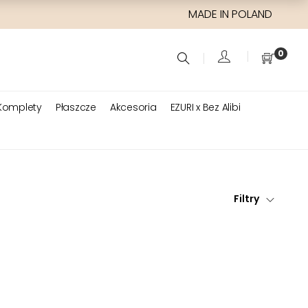
MADE IN POLAND
0
Komplety
Płaszcze
Akcesoria
EZURI x Bez Alibi
Filtry