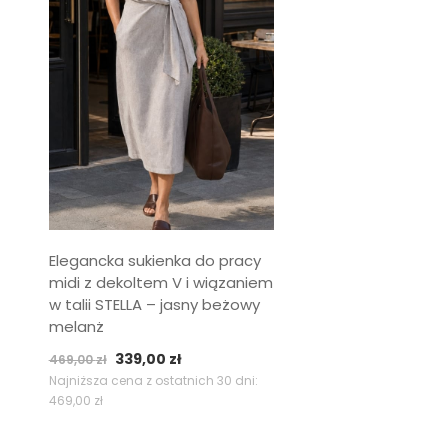
Elegancka sukienka do pracy
midi z dekoltem V i wiązaniem
w talii STELLA – jasny beżowy
melanż
Pierwotna
Aktualna
339,00
zł
469,00
zł
cena
cena
Najniższa cena z ostatnich 30 dni:
469,00
zł
wynosiła:
wynosi:
469,00 zł.
339,00 zł.