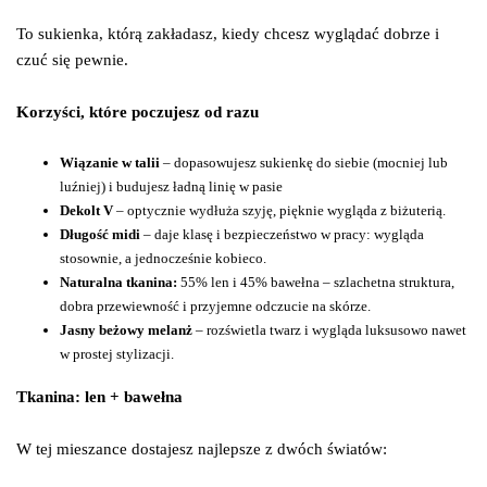
To sukienka, którą zakładasz, kiedy chcesz wyglądać dobrze i
czuć się pewnie.
Korzyści, które poczujesz od razu
Wiązanie w talii
– dopasowujesz sukienkę do siebie (mocniej lub
luźniej) i budujesz ładną linię w pasie
Dekolt V
– optycznie wydłuża szyję, pięknie wygląda z biżuterią.
Długość midi
– daje klasę i bezpieczeństwo w pracy: wygląda
stosownie, a jednocześnie kobieco.
Naturalna tkanina:
55% len i 45% bawełna – szlachetna struktura,
dobra przewiewność i przyjemne odczucie na skórze.
Jasny beżowy melanż
– rozświetla twarz i wygląda luksusowo nawet
w prostej stylizacji.
Tkanina: len + bawełna
W tej mieszance dostajesz najlepsze z dwóch światów: