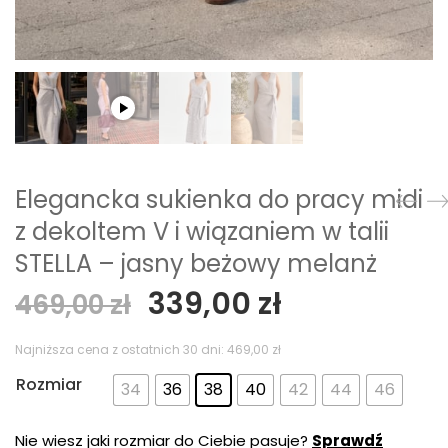
Elegancka sukienka do pracy midi
z dekoltem V i wiązaniem w talii
STELLA – jasny beżowy melanż
Pierwotna
Aktualna
339,00
zł
469,00
zł
cena
cena
wynosiła:
wynosi:
Najniższa cena z ostatnich 30 dni:
469,00
zł
469,00 zł.
339,00 zł.
Rozmiar
34
36
38
40
42
44
46
Nie wiesz jaki rozmiar do Ciebie pasuje?
Sprawdź