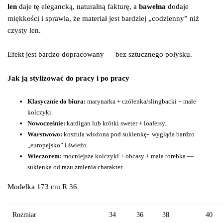
len
daje tę elegancką, naturalną fakturę, a
bawełna
dodaje
miękkości i sprawia, że materiał jest bardziej „codzienny” niż
czysty len.
Efekt jest bardzo dopracowany — bez sztucznego połysku.
Jak ją stylizować do pracy i po pracy
Klasycznie do biura:
marynarka + czółenka/slingbacki + małe
kolczyki.
Nowocześnie:
kardigan lub krótki sweter + loafersy.
Warstwowo:
koszula włożona pod sukienkę-
wygląda bardzo
„europejsko” i świeżo.
Wieczorem:
mocniejsze kolczyki + obcasy + mała torebka —
sukienka od razu zmienia charakter.
Modelka 173 cm R 36
Rozmiar
34
36
38
40