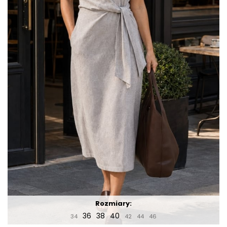
Rozmiary:
36
38
40
34
42
44
46