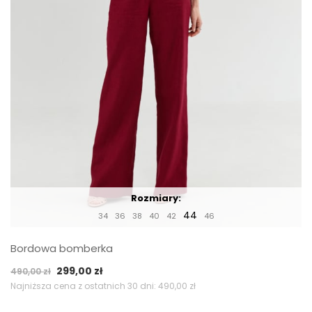
Rozmiary:
44
34
36
38
40
42
46
Bordowa bomberka
Pierwotna
Aktualna
299,00
zł
490,00
zł
cena
cena
Najniższa cena z ostatnich 30 dni:
490,00
zł
wynosiła:
wynosi: