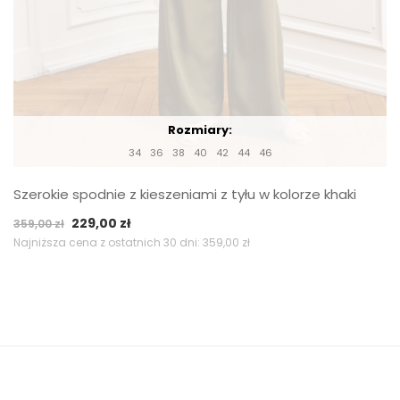
Rozmiary:
34
36
38
40
42
44
46
Szerokie spodnie z kieszeniami z tyłu w kolorze khaki
Pierwotna
Aktualna
229,00
zł
359,00
zł
cena
cena
Najniższa cena z ostatnich 30 dni:
359,00
zł
wynosiła:
wynosi:
359,00 zł.
229,00 zł.