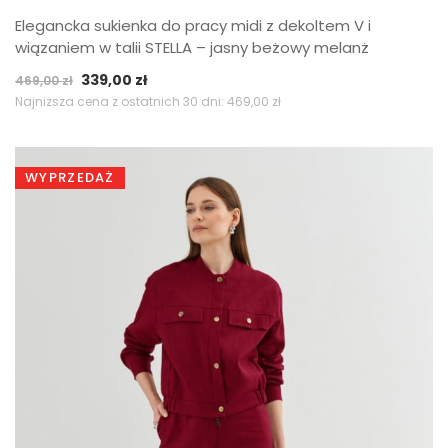
Elegancka sukienka do pracy midi z dekoltem V i
wiązaniem w talii STELLA – jasny beżowy melanż
Pierwotna
Aktualna
339,00
zł
469,00
zł
cena
cena
Najniższa cena z ostatnich 30 dni:
469,00
zł
wynosiła:
wynosi:
469,00 zł.
339,00 zł.
WYPRZEDAŻ