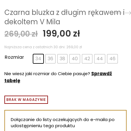
Czarna bluzka z długim rękawem i
dekoltem V Mila
Pierwotna
Aktualna
199,00
zł
269,00
zł
cena
cena
wynosiła:
wynosi:
Najniższa cena z ostatnich 30 dni:
269,00
zł
269,00 zł.
199,00 zł.
Rozmiar
34
36
38
40
42
44
46
Nie wiesz jaki rozmiar do Ciebie pasuje?
Sprawdź
tabelę
BRAK W MAGAZYNIE
Dołączanie do listy oczekujących do e-maila po
udostępnieniu tego produktu