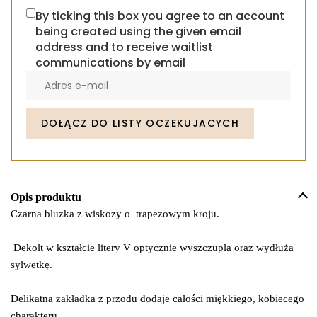
By ticking this box you agree to an account
being created using the given email
address and to receive waitlist
communications by email
Enter
your
email
address
DOŁĄCZ DO LISTY OCZEKUJACYCH
to
join
the
waitlist
Opis produktu
for
Czarna bluzka z wiskozy o
trapezowym kroju.
this
product
Dekolt w kształcie litery V optycznie wyszczupla oraz wydłuża
sylwetkę.
Delikatna zakładka z przodu dodaje całości miękkiego, kobiecego
charakteru.