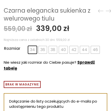
Czarna elegancka sukienka z
welurowego tiulu
Pierwotna
Aktualna
339,00
zł
559,00
zł
cena
cena
wynosiła:
wynosi:
Najniższa cena z ostatnich 30 dni:
559,00
zł
559,00 zł.
339,00 zł.
Rozmiar
34
36
38
40
42
44
46
Nie wiesz jaki rozmiar do Ciebie pasuje?
Sprawdź
tabelę
BRAK W MAGAZYNIE
Dołączanie do listy oczekujących do e-maila po
udostępnieniu tego produktu