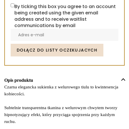
By ticking this box you agree to an account
being created using the given email
address and to receive waitlist
communications by email
Enter
your
email
address
DOŁĄCZ DO LISTY OCZEKUJACYCH
to
join
the
waitlist
Opis produktu
for
Czarna elegancka sukienka z welurowego tiulu to kwintesencja
this
kobiecości.
product
Subtelnie transparentna tkanina z welurowym chwytem tworzy
hipnotyzujący efekt, który przyciąga spojrzenia przy każdym
ruchu.