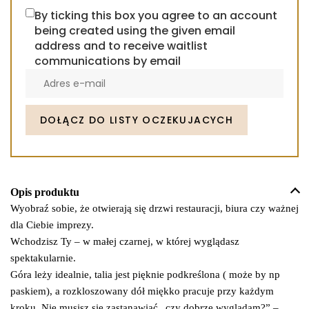
By ticking this box you agree to an account
being created using the given email
address and to receive waitlist
communications by email
Enter
your
email
address
DOŁĄCZ DO LISTY OCZEKUJACYCH
to
join
the
waitlist
Opis produktu
for
Wyobraź sobie, że otwierają się drzwi restauracji, biura czy ważnej
this
dla Ciebie imprezy.
product
Wchodzisz Ty – w małej czarnej, w której wyglądasz
spektakularnie.
Góra leży idealnie, talia jest pięknie podkreślona ( może by np
paskiem), a rozkloszowany dół miękko pracuje przy każdym
kroku. Nie musisz się zastanawiać „czy dobrze wyglądam?” –