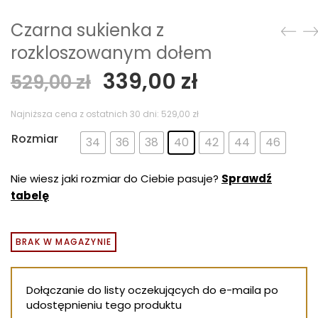
Czarna sukienka z
rozkloszowanym dołem
Pierwotna
Aktualna
339,00
zł
529,00
zł
cena
cena
wynosiła:
wynosi:
Najniższa cena z ostatnich 30 dni:
529,00
zł
529,00 zł.
339,00 zł.
Rozmiar
34
36
38
40
42
44
46
Nie wiesz jaki rozmiar do Ciebie pasuje?
Sprawdź
tabelę
BRAK W MAGAZYNIE
Dołączanie do listy oczekujących do e-maila po
udostępnieniu tego produktu