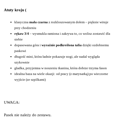
Atuty kroju (
klasyczna
mała czarna
z rozkloszowanym dołem – pięknie wiruje
przy chodzeniu
rękaw 3/4
– wysmukla ramiona i zakrywa to, co wolisz zostawić dla
siebie
dopasowana góra i
wyraźnie podkreślona talia
dzięki ozdobnemu
paskowi
długość mini, która ładnie pokazuje nogi, ale nadal wygląda
szykownie
gładka, przyjemna w noszeniu tkanina, która dobrze trzyma fason
idealna baza na wiele okazji: od pracy (z marynarką) po wieczorne
wyjście (ze szpilkami)
UWAGA:
Pasek nie należy do zestawu.