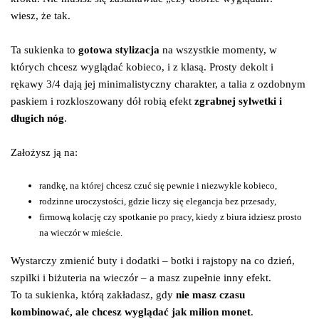
wiesz, że tak.
Ta sukienka to
gotowa stylizacja
na wszystkie momenty, w
których chcesz wyglądać kobieco, i z klasą. Prosty dekolt i
rękawy 3/4 dają jej minimalistyczny charakter, a talia z ozdobnym
paskiem i rozkloszowany dół robią efekt
zgrabnej sylwetki i
długich nóg
.
Założysz ją na:
randkę, na której chcesz czuć się pewnie i niezwykle kobieco,
rodzinne uroczystości, gdzie liczy się elegancja bez przesady,
firmową kolację czy spotkanie po pracy, kiedy z biura idziesz prosto
na wieczór w mieście.
Wystarczy zmienić buty i dodatki – botki i rajstopy na co dzień,
szpilki i biżuteria na wieczór – a masz zupełnie inny efekt.
To ta sukienka, którą zakładasz, gdy
nie masz czasu
kombinować, ale chcesz wyglądać jak milion monet
.