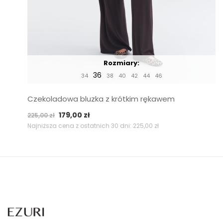
Rozmiary:
36
34
38
40
42
44
46
Czekoladowa bluzka z krótkim rękawem
Pierwotna
Aktualna
179,00
zł
225,00
zł
cena
cena
Najniższa cena z ostatnich 30 dni:
225,00
zł
wynosiła:
wynosi:
225,00 zł.
179,00 zł.