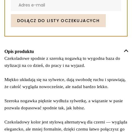
Enter
your
email
address
DOŁĄCZ DO LISTY OCZEKUJACYCH
to
join
the
waitlist
Opis produktu
for
Czekoladowe spodnie z szeroką nogawką to wygodna baza do
this
stylizacji na co dzień, do pracy i na wyjazd.
product
Miękko układają się na sylwetce, dają swobodę ruchu i sprawiają,
że całość wygląda nowocześnie, ale nadal bardzo lekko.
Szeroka nogawka pięknie wydłuża sylwetkę, a wiązanie w pasie
pozwala dopasować spodnie tak, jak lubisz.
Czekoladowy kolor jest stylową alternatywą dla czerni — wygląda
elegancko, ale mniej formalnie, dzięki czemu łatwo połączysz go