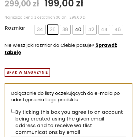
Pierwotna
Aktualna
199,00
zł
299,00
zł
cena
cena
wynosiła:
wynosi:
Najniższa cena z ostatnich 30 dni:
299,00
zł
299,00 zł.
199,00 zł.
Rozmiar
34
36
38
40
42
44
46
Nie wiesz jaki rozmiar do Ciebie pasuje?
Sprawdź
tabelę
BRAK W MAGAZYNIE
Dołączanie do listy oczekujących do e-maila po
udostępnieniu tego produktu
By ticking this box you agree to an account
being created using the given email
address and to receive waitlist
communications by email