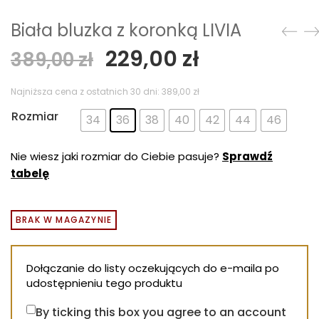
Biała bluzka z koronką LIVIA
Pierwotna
Aktualna
229,00
zł
389,00
zł
cena
cena
wynosiła:
wynosi:
Najniższa cena z ostatnich 30 dni:
389,00
zł
389,00 zł.
229,00 zł.
Rozmiar
34
36
38
40
42
44
46
Nie wiesz jaki rozmiar do Ciebie pasuje?
Sprawdź
tabelę
BRAK W MAGAZYNIE
Dołączanie do listy oczekujących do e-maila po
udostępnieniu tego produktu
By ticking this box you agree to an account