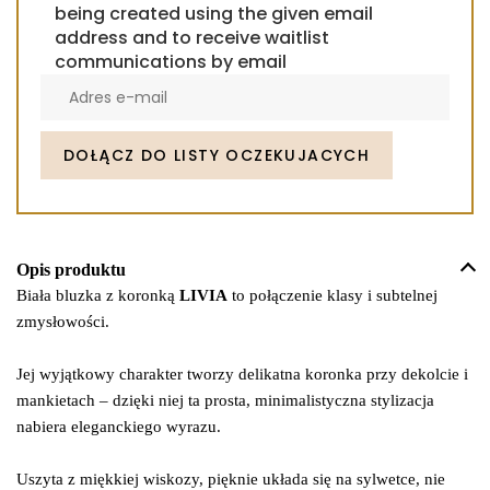
being created using the given email
address and to receive waitlist
communications by email
Enter
your
email
address
DOŁĄCZ DO LISTY OCZEKUJACYCH
to
join
the
waitlist
Opis produktu
for
Biała bluzka z koronką
LIVIA
to połączenie klasy i subtelnej
this
zmysłowości.
product
Jej wyjątkowy charakter tworzy delikatna koronka przy dekolcie i
mankietach – dzięki niej ta prosta, minimalistyczna stylizacja
nabiera eleganckiego wyrazu.
Uszyta z miękkiej wiskozy, pięknie układa się na sylwetce, nie