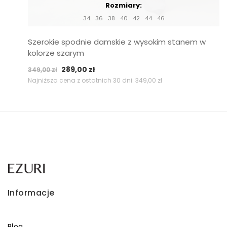
Rozmiary:
34
36
38
40
42
44
46
Szerokie spodnie damskie z wysokim stanem w
kolorze szarym
Pierwotna
Aktualna
289,00
zł
349,00
zł
cena
cena
Najniższa cena z ostatnich 30 dni:
349,00
zł
wynosiła:
wynosi:
349,00 zł.
289,00 zł.
Informacje
Blog