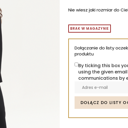
Nie wiesz jaki rozmiar do Ci
BRAK W MAGAZYNIE
Dołączanie do listy ocz
produktu
By ticking this box y
using the given email
communications by 
Enter
your
email
address
DOŁĄCZ DO LISTY 
to
join
the