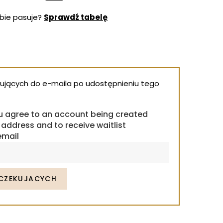
ebie pasuje?
Sprawdź tabelę
ekujących do e-maila po udostępnieniu tego
ou agree to an account being created
 address and to receive waitlist
email
OCZEKUJACYCH