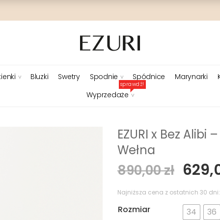
ienki
Bluzki
Swetry
Spodnie
Spódnice
Marynarki
sprawdź!
Wyprzedaże
EZURI x Bez Alibi
Wełna
Pier
629,
890,00
zł
cena
wyno
Najniższa cena z ostatnich 30 dni
890,0
Rozmiar
34
36