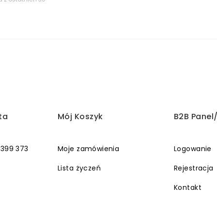
osiła:
wynosi:
,00 zł.
369,00 zł.
ta
Mój Koszyk
B2B Panel
 399 373
Moje zamówienia
Logowanie
Lista życzeń
Rejestracja
Kontakt