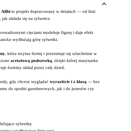
Alibi
to projekt dopracowany w detalach — od linii
, jak układa się na sylwetce.
rowadzonymi cięciami modeluje figurę i daje efekt
gancko wydłużają górę sylwetki.
łny
, która trzyma formę i prezentuje się szlachetnie w
czone
acetatową podszewką
, dzięki której marynarka
uje świetny układ przez cały dzień.
wtedy, gdy chcesz wyglądać
wyraziście i z klasą
— bez
amo do spodni garniturowych, jak i do jeansów czy
delujące sylwetkę
orcje i wydłużające linię szyi