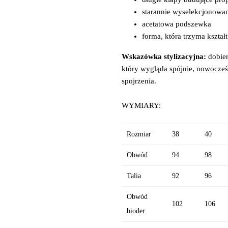
starannie wyselekcjonowa
acetatowa podszewka
forma, która trzyma kształt
Wskazówka stylizacyjna:
dobier
który wygląda spójnie, nowocześn
spojrzenia.
WYMIARY:
Rozmiar
38
40
Obwód
94
98
Talia
92
96
Obwód
102
106
bioder