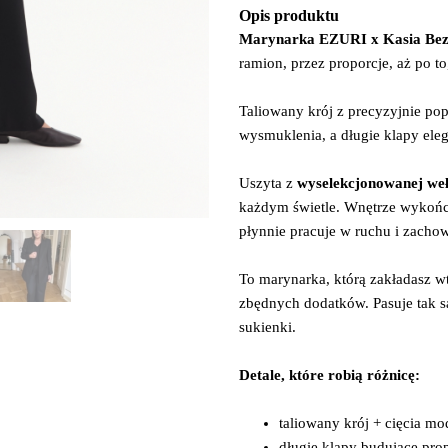
waitlist
Opis produktu
for
Marynarka EZURI x Kasia Bez 
this
ramion, przez proporcje, aż po to
product
Taliowany krój z precyzyjnie pop
wysmuklenia, a długie klapy ele
Uszyta z
wyselekcjonowanej we
każdym świetle. Wnętrze wykoń
płynnie pracuje w ruchu i zachow
To marynarka, którą zakładasz 
zbędnych dodatków. Pasuje tak s
sukienki.
Detale, które robią różnicę:
taliowany krój + cięcia mo
długie klapy budujące prop