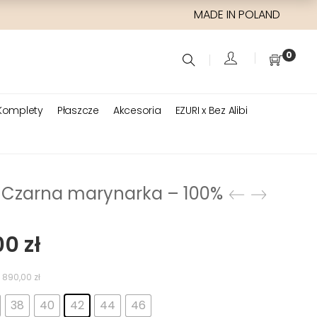
MADE IN POLAND
0
Komplety
Płaszcze
Akcesoria
EZURI x Bez Alibi
 – Czarna marynarka – 100%
wotna
Aktualna
00
zł
cena
siła:
wynosi:
:
890,00
zł
0 zł.
629,00 zł.
38
40
42
44
46