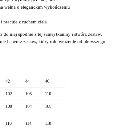
na wełna o eleganckim wykończeniu
 i pracuje z ruchem ciała
z do niej spodnie z tej samej tkaniny i stwórz zestaw,
ie i stwórz zestaw, który robi wrażenie od pierwszego
42
44
46
102
106
110
100
104
108
110
114
118