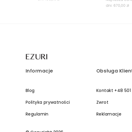
wynosiła:
wynosi:
dni:
670,00
zł
wyn
159,00 zł.
119,00 zł.
670
Informacje
Obsługa Klien
Blog
Kontakt +48 501
Polityka prywatności
Zwrot
Regulamin
Reklamacje