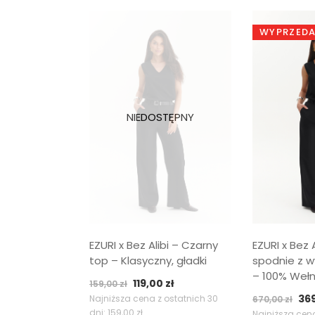
WYPRZED
EZURI x Bez Alibi – Czarny
EZURI x Bez 
top – Klasyczny, gładki
spodnie z 
– 100% Weł
Pierwotna
Aktualna
119,00
zł
159,00
zł
Pi
cena
cena
36
Najniższa cena z ostatnich 30
670,00
zł
dni:
159,00
zł
ce
Najniższa cena